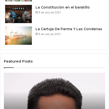
La Constitución en el baratillo
9 de July de 2021
La Cartuja De Parma Y Las Condenas
9 de July de 2021
Featured Posts
Felipe
Ti
Bonilla
de
candidato
Ca
con
de
trayectoria
ca
de
pa
servicio
Se