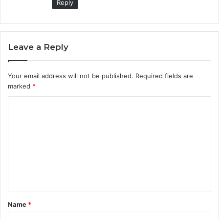
Reply
Leave a Reply
Your email address will not be published.
Required fields are
marked
*
C
o
m
m
e
n
t
Name
*
*