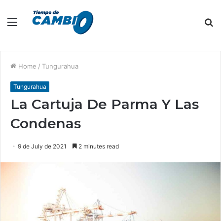
Menu
S
fo
Home
/
Tungurahua
Tungurahua
La Cartuja De Parma Y Las
Condenas
9 de July de 2021
2 minutes read