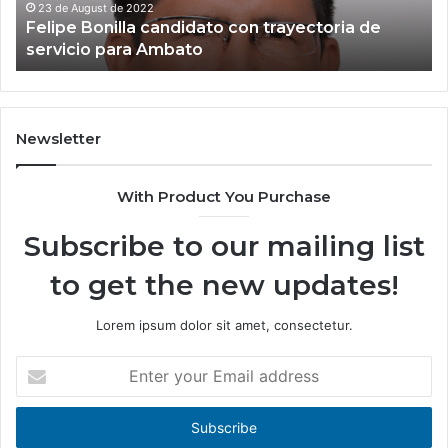
para
20
23 de August de 2022
Felipe Bonilla candidato con trayectoria de
Ambato
servicio para Ambato
Newsletter
With Product You Purchase
Subscribe to our mailing list
to get the new updates!
Lorem ipsum dolor sit amet, consectetur.
Enter
your
Email
address