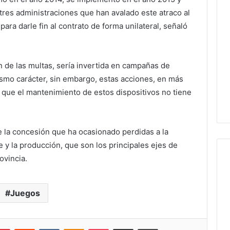
tres administraciones que han avalado este atraco al
ara darle fin al contrato de forma unilateral, señaló
n de las multas, sería invertida en campañas de
ismo carácter, sin embargo, estas acciones, en más
 que el mantenimiento de estos dispositivos no tiene
de la concesión que ha ocasionado perdidas a la
e y la producción, que son los principales ejes de
ovincia.
Juegos
lr
Pinterest
Reddit
VKontakte
Odnoklassniki
Pocket
Share via Email
Print