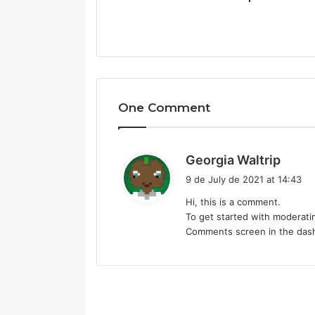
One Comment
s
Georgia Waltrip
a
9 de July de 2021 at 14:43
y
Hi, this is a comment.
s
To get started with moderatin
:
Comments screen in the das