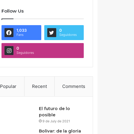
Follow Us
1,033
0
Fans
Seguidores
0
Seguidores
Popular
Recent
Comments
El futuro de lo
posible
9 de July de 2021
Bolivar: de la gloria