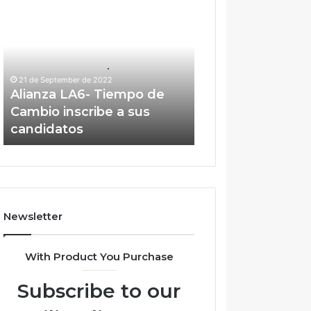
LA6-
Tiempo
de
Cambio
inscribe
21 de September de 2022
a
Alianza LA6- Tiempo de
sus
Cambio inscribe a sus
candidatos
candidatos
Newsletter
With Product You Purchase
Subscribe to our