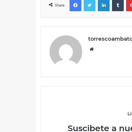
Share
torrescoambat
Website
L
Suscibete a nue