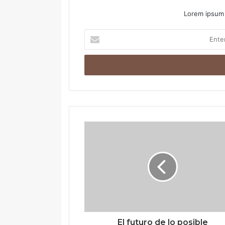
Lorem ipsum 
Enter
your
Email
address
El futuro de lo posible